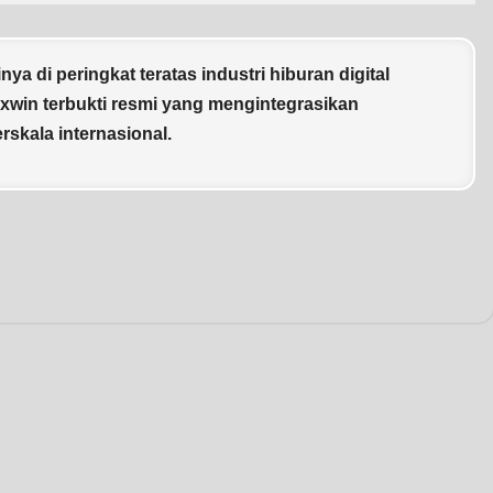
a di peringkat teratas industri hiburan digital
axwin terbukti resmi yang mengintegrasikan
rskala internasional.